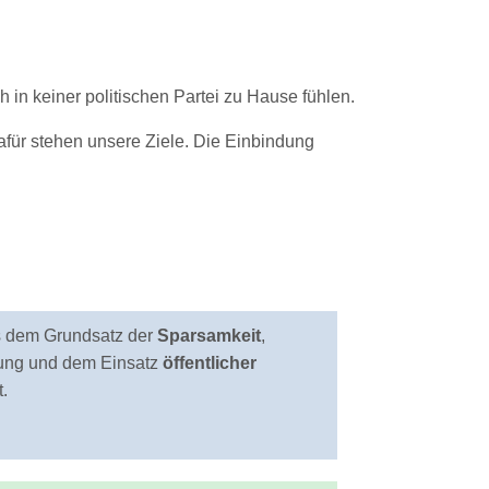
 in keiner politischen Partei zu Hause fühlen.
 Dafür stehen unsere Ziele. Die Einbindung
s dem Grundsatz der
Sparsamkeit
,
tung und dem Einsatz
öffentlicher
.